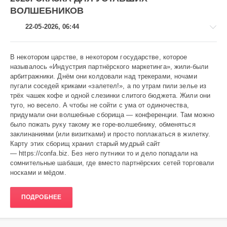
ВОЛШЕБНИКОВ
22-05-2026, 06:44
В некотором царстве, в некотором государстве, которое
называлось «Индустрия партнёрского маркетинга», жили-были
арбитражники. Днём они колдовали над трекерами, ночами
Аниме
пугали соседей криками «залетел!», а по утрам пили зелье из
трёх чашек кофе и одной слезинки слитого бюджета. Жили они
Heavy
туго, но весело. А чтобы не сойти с ума от одиночества,
175
придумали они волшебные сборища — конференции. Там можно
0
было пожать руку такому же горе-волшебнику, обменяться
заклинаниями (или визитками) и просто поплакаться в жилетку.
Карту этих сборищ хранил старый мудрый сайт
—
https://confa.biz
. Без него путники то и дело попадали на
сомнительные шабаши, где вместо партнёрских сетей торговали
носками и мёдом.
ПОДРОБНЕЕ