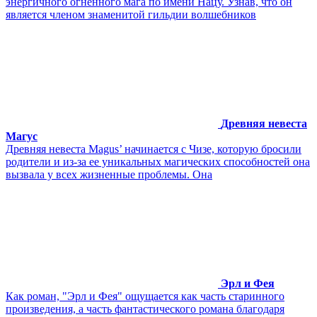
энергичного огненного мага по имени Нацу. Узнав, что он
является членом знаменитой гильдии волшебников
Древняя невеста
Магус
Древняя невеста Magus’ начинается с Чизе, которую бросили
родители и из-за ее уникальных магических способностей она
вызвала у всех жизненные проблемы. Она
Эрл и Фея
Как роман, "Эрл и Фея" ощущается как часть старинного
произведения, а часть фантастического романа благодаря