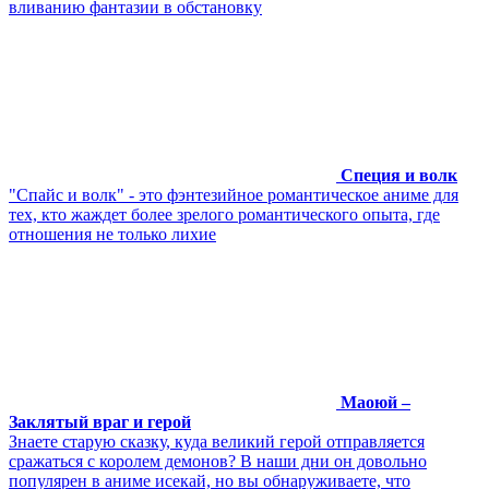
вливанию фантазии в обстановку
Специя и волк
"Спайс и волк" - это фэнтезийное романтическое аниме для
тех, кто жаждет более зрелого романтического опыта, где
отношения не только лихие
Маоюй –
Заклятый враг и герой
Знаете старую сказку, куда великий герой отправляется
сражаться с королем демонов? В наши дни он довольно
популярен в аниме исекай, но вы обнаруживаете, что