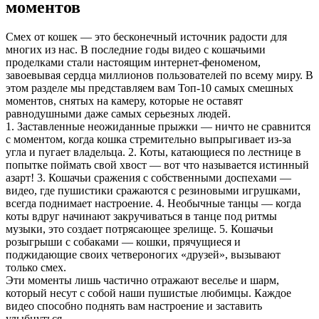
моментов
Смех от кошек — это бесконечный источник радости для
многих из нас. В последние годы видео с кошачьими
проделками стали настоящим интернет-феноменом,
завоевывая сердца миллионов пользователей по всему миру. В
этом разделе мы представляем вам Топ-10 самых смешных
моментов, снятых на камеру, которые не оставят
равнодушными даже самых серьезных людей.
1. Заставленные неожиданные прыжки — ничто не сравнится
с моментом, когда кошка стремительно выпрыгивает из-за
угла и пугает владельца. 2. Коты, катающиеся по лестнице в
попытке поймать свой хвост — вот что называется истинный
азарт! 3. Кошачьи сражения с собственными доспехами —
видео, где пушистики сражаются с резиновыми игрушками,
всегда поднимает настроение. 4. Необычные танцы — когда
коты вдруг начинают закручиваться в танце под ритмы
музыки, это создает потрясающее зрелище. 5. Кошачьи
розыгрыши с собаками — кошки, прячущиеся и
поджидающие своих четвероногих «друзей», вызывают
только смех.
Эти моменты лишь частично отражают веселье и шарм,
который несут с собой наши пушистые любимцы. Каждое
видео способно поднять вам настроение и заставить
улыбнуться.