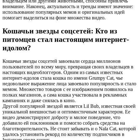
владельцем или другими животными, способны привлечь
внимание. Наконец, актуальность и тренды имеют значение:
использование популярных мемов и оригинальных идей
помогает выделиться на фоне множества видео.
Кошачьи звезды соцсетей: Кто из
питомцев стал настоящим интернет-
идолом?
Кошачьи звезды соцсетей завоевали сердца миллионов
пользователей по всему миру, превращая своих владельцев в
настоящих видеоблоггеров. Одним из самых известных
интернет-идолов стала кошка по имени Grumpy Cat, чье
недовольное выражение лица завоевало популярность и стало
мемом. Множество товаров с ее изображением появилось на
полках магазинов, а сама кошка участвовала в рекламных
кампаниях и даже снялась в кино.
Другой популярной звездой является Lil Bub, известная своей
уникальной внешностью и оптимистичным характером. Ее
видео демонстрируют доброту и милое поведение, что
добавило ей поклонников и помогло собрать средства на
благотворительность. Не стоит забывать и о Nala Cat, которой
удалось установить рекорд по количеству подписчиков в
Instagram среди кошек.