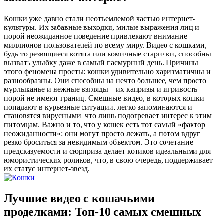
Кошки уже давно стали неотъемлемой частью интернет-
культуры. Их забавные выходки, милые выражения лиц и
порой неожиданное поведение привлекают внимание
миллионов пользователей по всему миру. Видео с кошками,
будь то резвящиеся котята или комичные старички, способны
вызвать улыбку даже в самый пасмурный день. Причины
этого феномена просты: кошки удивительно харизматичны и
разнообразны. Они способны на нечто большее, чем просто
мурлыканье и нежные взгляды – их капризы и игривость
порой не имеют границ. Смешные видео, в которых кошки
попадают в курьезные ситуации, легко запоминаются и
становятся вирусными, что лишь подогревает интерес к этим
питомцам. Важно и то, что у кошек есть тот самый «фактор
неожиданности»: они могут просто лежать, а потом вдруг
резко броситься за невидимым объектом. Это сочетание
предсказуемости и сюрприза делает котиков идеальными для
юмористических роликов, что, в свою очередь, поддерживает
их статус интернет-звезд.
Лучшие видео с кошачьими
проделками: Топ-10 самых смешных