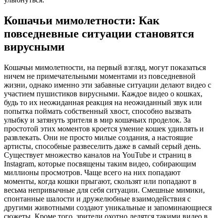
Кошачьи мимолетности: Как
повседневные ситуации становятся
вирусными
Кошачьи мимолетности, на первый взгляд, могут показаться
ничем не примечательными моментами из повседневной
жизни, однако именно эти забавные ситуации делают видео с
участием пушистиков вирусными. Каждое видео о кошках,
будь то их неожиданная реакция на неожиданный звук или
попытка поймать собственный хвост, способно вызвать
улыбку и затянуть зрителя в мир кошачьих проделок. За
простотой этих моментов кроется умение кошек удивлять и
развлекать. Они не просто милые создания, а настоящие
артисты, способные развеселить даже в самый серый день.
Существует множество каналов на YouTube и страниц в
Instagram, которые посвящены таким видео, собирающим
миллионы просмотров. Чаще всего на них попадают
моменты, когда кошки прыгают, скользят или попадают в
весьма непривычные для себя ситуации. Смешные мимики,
спонтанные шалости и дружелюбные взаимодействия с
другими животными создают уникальные и запоминающиеся
сюжеты. Кроме того, зрители охотно делятся такими видео в