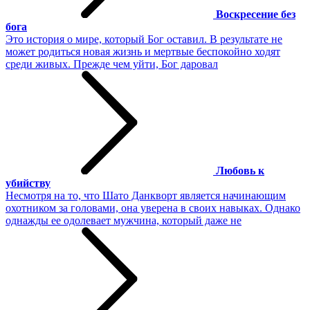
Воскресение без
бога
Это история о мире, который Бог оставил. В результате не
может родиться новая жизнь и мертвые беспокойно ходят
среди живых. Прежде чем уйти, Бог даровал
Любовь к
убийству
Несмотря на то, что Шато Данкворт является начинающим
охотником за головами, она уверена в своих навыках. Однако
однажды ее одолевает мужчина, который даже не