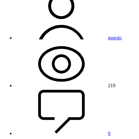
gugolo
219
0